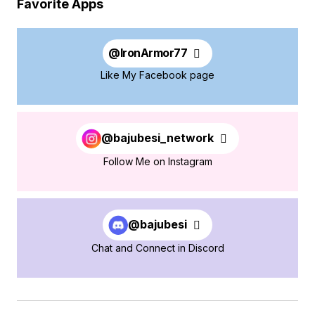
Favorite Apps
@
IronArmor77
Like My Facebook page
@bajubesi_network
Follow Me on Instagram
@bajubesi
Chat and Connect in Discord