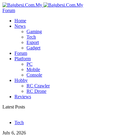
Forum
Home
News
Gaming
Tech
Esport
Gadget
Forum
Platform
PC
Mobile
Console
Hobby
RC Crawler
RC Drone
Reviews
Latest Posts
Tech
July 6, 2026