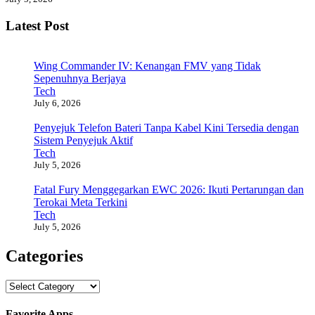
Latest Post
Wing Commander IV: Kenangan FMV yang Tidak
Sepenuhnya Berjaya
Tech
July 6, 2026
Penyejuk Telefon Bateri Tanpa Kabel Kini Tersedia dengan
Sistem Penyejuk Aktif
Tech
July 5, 2026
Fatal Fury Menggegarkan EWC 2026: Ikuti Pertarungan dan
Terokai Meta Terkini
Tech
July 5, 2026
Categories
Categories
Favorite Apps