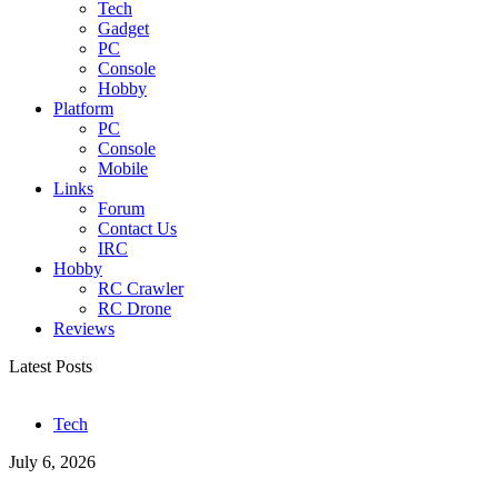
Tech
Gadget
PC
Console
Hobby
Platform
PC
Console
Mobile
Links
Forum
Contact Us
IRC
Hobby
RC Crawler
RC Drone
Reviews
Latest Posts
Tech
July 6, 2026