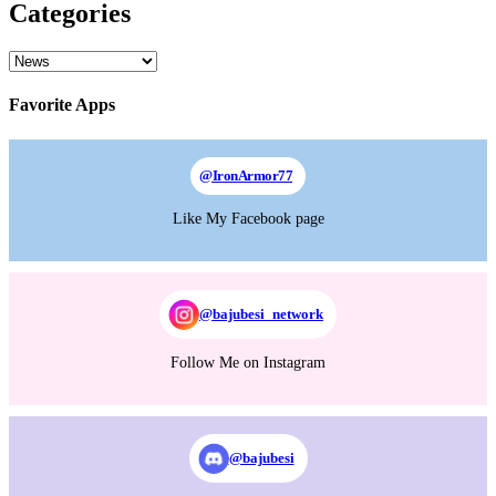
Categories
Categories
Favorite Apps
@
IronArmor77
Like My Facebook page
@bajubesi_network
Follow Me on Instagram
@bajubesi