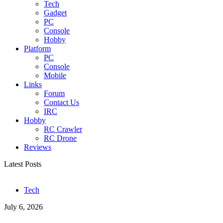
Tech
Gadget
PC
Console
Hobby
Platform
PC
Console
Mobile
Links
Forum
Contact Us
IRC
Hobby
RC Crawler
RC Drone
Reviews
Latest Posts
Tech
July 6, 2026