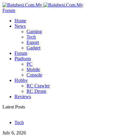
Forum
Home
News
Gaming
Tech
Esport
Gadget
Forum
Platform
PC
Mobile
Console
Hobby
RC Crawler
RC Drone
Reviews
Latest Posts
Tech
July 6, 2026