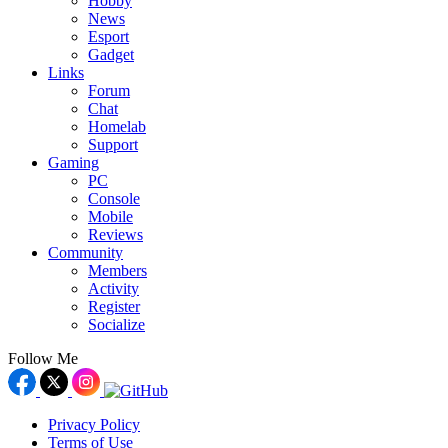
Hobby
News
Esport
Gadget
Links
Forum
Chat
Homelab
Support
Gaming
PC
Console
Mobile
Reviews
Community
Members
Activity
Register
Socialize
Follow Me
Privacy Policy
Terms of Use