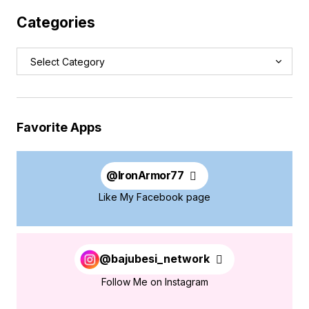
Categories
Favorite Apps
@
IronArmor77
Like My Facebook page
@bajubesi_network
Follow Me on Instagram