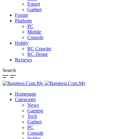
Esport
Gadget
Forum
Platform
PC
Mobile
Console
Hobby
RC Crawler
RC Drone
Reviews
Search
Homepage
Categories
News
Gaming
Tech
Gadget
PC
Console
Hobby