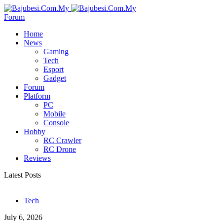
Forum
Home
News
Gaming
Tech
Esport
Gadget
Forum
Platform
PC
Mobile
Console
Hobby
RC Crawler
RC Drone
Reviews
Latest Posts
Tech
July 6, 2026