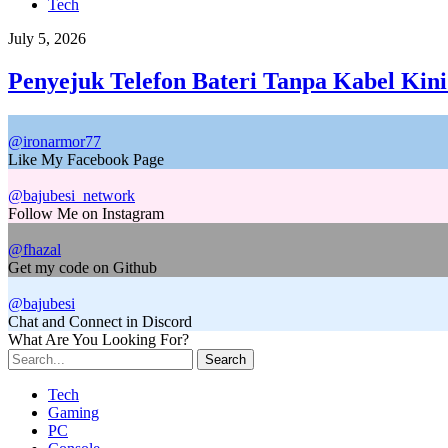
Tech
July 5, 2026
Penyejuk Telefon Bateri Tanpa Kabel Kini
@ironarmor77
Like My Facebook Page
@bajubesi_network
Follow Me on Instagram
@fhazal
Get my code on Github
@bajubesi
Chat and Connect in Discord
What Are You Looking For?
Search
Tech
Gaming
PC