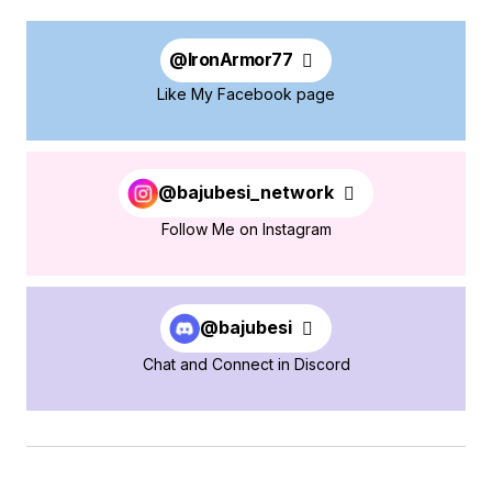
@
IronArmor77
Like My Facebook page
@bajubesi_network
Follow Me on Instagram
@bajubesi
Chat and Connect in Discord