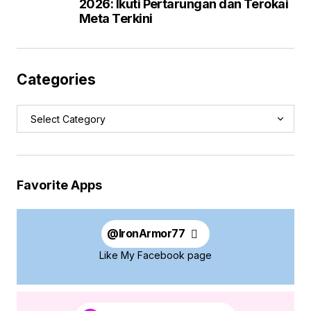
2026: Ikuti Pertarungan dan Terokai
Meta Terkini
Categories
Favorite Apps
@
IronArmor77
Like My Facebook page