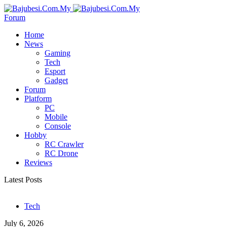
Forum
Home
News
Gaming
Tech
Esport
Gadget
Forum
Platform
PC
Mobile
Console
Hobby
RC Crawler
RC Drone
Reviews
Latest Posts
Tech
July 6, 2026