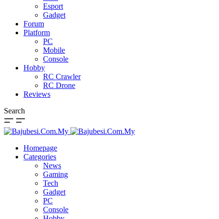
Esport
Gadget
Forum
Platform
PC
Mobile
Console
Hobby
RC Crawler
RC Drone
Reviews
Search
Homepage
Categories
News
Gaming
Tech
Gadget
PC
Console
Hobby