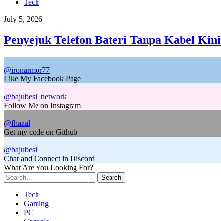
Tech
July 5, 2026
Penyejuk Telefon Bateri Tanpa Kabel Kini
@ironarmor77
Like My Facebook Page
@bajubesi_network
Follow Me on Instagram
@fhazal
Get my code on Github
@bajubesi
Chat and Connect in Discord
What Are You Looking For?
Search
Tech
Gaming
PC