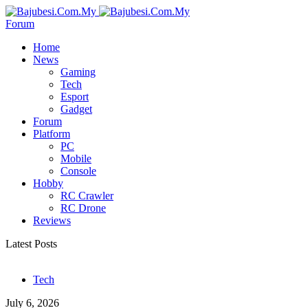
Forum
Home
News
Gaming
Tech
Esport
Gadget
Forum
Platform
PC
Mobile
Console
Hobby
RC Crawler
RC Drone
Reviews
Latest Posts
Tech
July 6, 2026