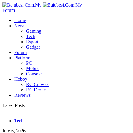
Forum
Home
News
Gaming
Tech
Esport
Gadget
Forum
Platform
PC
Mobile
Console
Hobby
RC Crawler
RC Drone
Reviews
Latest Posts
Tech
July 6, 2026