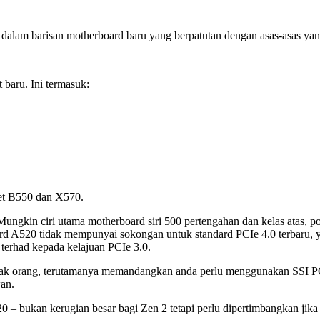
alam barisan motherboard baru yang berpatutan dengan asas-asas y
 baru. Ini termasuk:
pset B550 dan X570.
ngkin ciri utama motherboard siri 500 pertengahan dan kelas atas, por
rd A520 tidak mempunyai sokongan untuk standard PCIe 4.0 terbaru
 terhad kepada kelajuan PCIe 3.0.
nyak orang, terutamanya memandangkan anda perlu menggunakan SSI P
an.
 bukan kerugian besar bagi Zen 2 tetapi perlu dipertimbangkan jika a