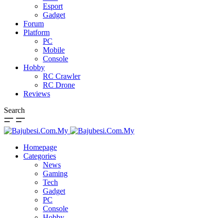
Esport
Gadget
Forum
Platform
PC
Mobile
Console
Hobby
RC Crawler
RC Drone
Reviews
Search
Homepage
Categories
News
Gaming
Tech
Gadget
PC
Console
Hobby