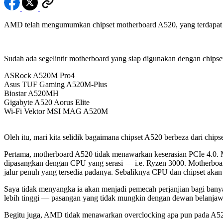
AMD telah mengumumkan chipset motherboard A520, yang terdapat d
Sudah ada segelintir motherboard yang siap digunakan dengan chipset
ASRock A520M Pro4
Asus TUF Gaming A520M-Plus
Biostar A520MH
Gigabyte A520 Aorus Elite
Wi-Fi Vektor MSI MAG A520M
Oleh itu, mari kita selidik bagaimana chipset A520 berbeza dari chi
Pertama, motherboard A520 tidak menawarkan keserasian PCIe 4.0. Mu
dipasangkan dengan CPU yang serasi — i.e. Ryzen 3000. Motherboa
jalur penuh yang tersedia padanya. Sebaliknya CPU dan chipset akan
Saya tidak menyangka ia akan menjadi pemecah perjanjian bagi ba
lebih tinggi — pasangan yang tidak mungkin dengan dewan belanjaw
Begitu juga, AMD tidak menawarkan overclocking apa pun pada A520 –