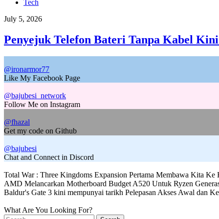
Tech
July 5, 2026
Penyejuk Telefon Bateri Tanpa Kabel Kini
@ironarmor77
Like My Facebook Page
@bajubesi_network
Follow Me on Instagram
@fhazal
Get my code on Github
@bajubesi
Chat and Connect in Discord
Total War : Three Kingdoms Expansion Pertama Membawa Kita Ke 
AMD Melancarkan Motherboard Budget A520 Untuk Ryzen Generas
Baldur's Gate 3 kini mempunyai tarikh Pelepasan Akses Awal dan K
What Are You Looking For?