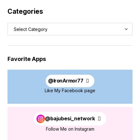
Categories
Favorite Apps
@
IronArmor77
Like My Facebook page
@bajubesi_network
Follow Me on Instagram