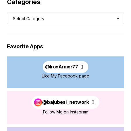
Categories
Favorite Apps
@
IronArmor77
Like My Facebook page
@bajubesi_network
Follow Me on Instagram