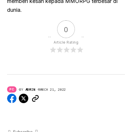
memberi kesan kepada MMORPG terbesar di
dunia.
0
Article Rating
BY
ADMIN
MARCH 21, 2022
PC
Subscribe