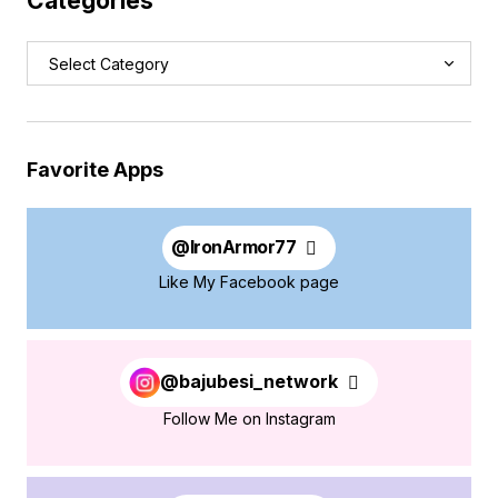
Categories
Favorite Apps
@
IronArmor77
Like My Facebook page
@bajubesi_network
Follow Me on Instagram