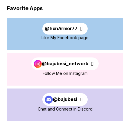
Favorite Apps
@
IronArmor77
Like My Facebook page
@bajubesi_network
Follow Me on Instagram
@bajubesi
Chat and Connect in Discord