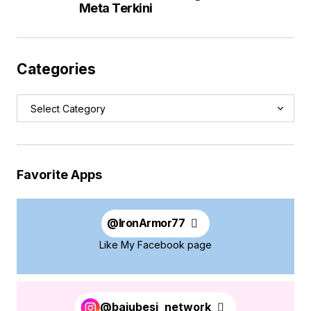
Meta Terkini
Categories
Favorite Apps
@
IronArmor77
Like My Facebook page
@bajubesi_network