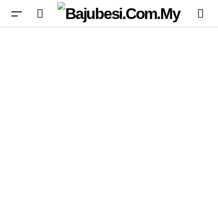
JetBrains Marketplace Dikesan Plugin Palsu
Curi Kunci API AI