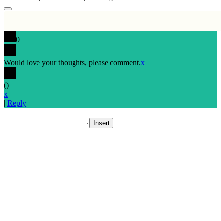
0
Would love your thoughts, please comment.
x
(
)
x
|
Reply
Insert