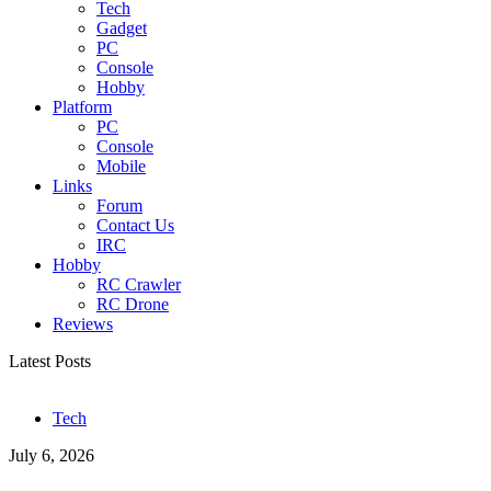
Tech
Gadget
PC
Console
Hobby
Platform
PC
Console
Mobile
Links
Forum
Contact Us
IRC
Hobby
RC Crawler
RC Drone
Reviews
Latest Posts
Tech
July 6, 2026