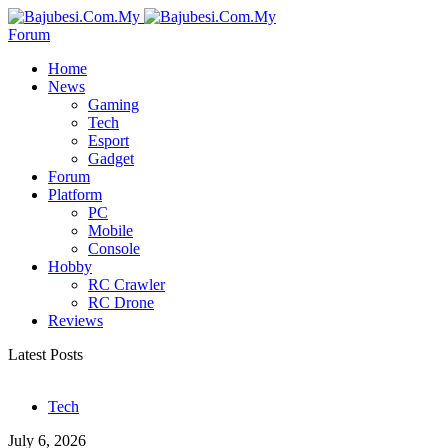
Forum
Home
News
Gaming
Tech
Esport
Gadget
Forum
Platform
PC
Mobile
Console
Hobby
RC Crawler
RC Drone
Reviews
Latest Posts
Tech
July 6, 2026