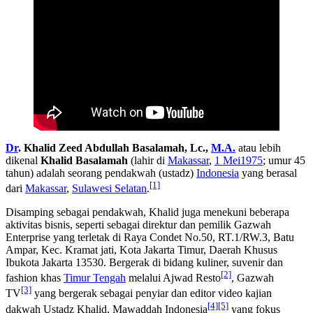
Dr
. Khalid Zeed Abdullah Basalamah, Lc.,
M.A.
atau lebih
dikenal
Khalid Basalamah
(lahir di
Makassar
,
1 Mei
1975
; umur 45
tahun) adalah seorang pendakwah (ustadz)
Indonesia
yang berasal
[1]
dari
Makassar
,
Sulawesi Selatan
.
Disamping sebagai pendakwah, Khalid juga menekuni beberapa
aktivitas bisnis, seperti sebagai direktur dan pemilik Gazwah
Enterprise yang terletak di Raya Condet No.50, RT.1/RW.3, Batu
Ampar, Kec. Kramat jati, Kota Jakarta Timur, Daerah Khusus
Ibukota Jakarta 13530. Bergerak di bidang kuliner, suvenir dan
[2]
fashion khas
Timur Tengah
melalui Ajwad Resto
, Gazwah
[3]
TV
yang bergerak sebagai penyiar dan editor video kajian
[4]
[5]
dakwah Ustadz Khalid, Mawaddah Indonesia
yang fokus