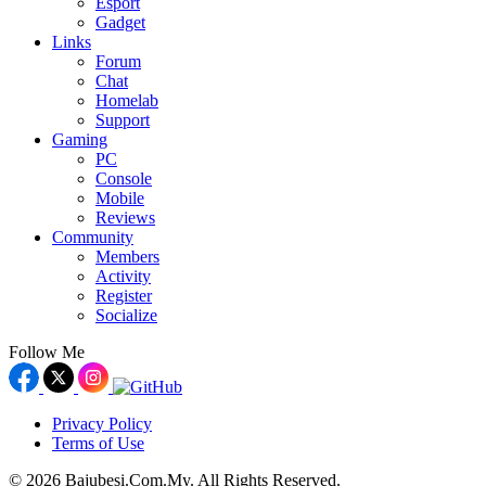
Esport
Gadget
Links
Forum
Chat
Homelab
Support
Gaming
PC
Console
Mobile
Reviews
Community
Members
Activity
Register
Socialize
Follow Me
Privacy Policy
Terms of Use
© 2026 Bajubesi.Com.My. All Rights Reserved.