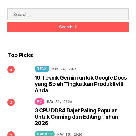
Search
Top Picks
MAY 24, 2026
TECH
10 Teknik Gemini untuk Google Docs
yang Boleh Tingkatkan Produktiviti
Anda
MAY 26, 2026
PC
3 CPU DDR4 Bajet Paling Popular
Untuk Gaming dan Editing Tahun
2026
MAY 23, 2026
GADGET