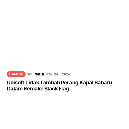
BY
ADMIN
MAY 24, 2026
GAMING
Ubisoft Tidak Tambah Perang Kapal Baharu
Dalam Remake Black Flag