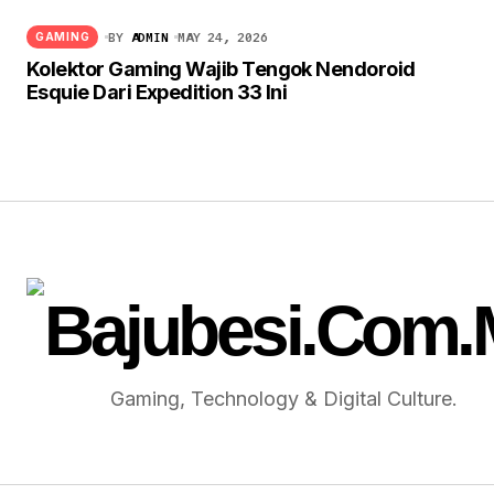
BY
ADMIN
MAY 24, 2026
GAMING
Kolektor Gaming Wajib Tengok Nendoroid
Esquie Dari Expedition 33 Ini
Gaming, Technology & Digital Culture.