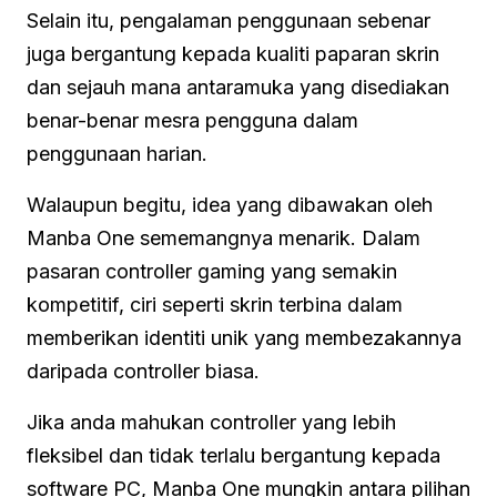
Selain itu, pengalaman penggunaan sebenar
juga bergantung kepada kualiti paparan skrin
dan sejauh mana antaramuka yang disediakan
benar-benar mesra pengguna dalam
penggunaan harian.
Walaupun begitu, idea yang dibawakan oleh
Manba One sememangnya menarik. Dalam
pasaran controller gaming yang semakin
kompetitif, ciri seperti skrin terbina dalam
memberikan identiti unik yang membezakannya
daripada controller biasa.
Jika anda mahukan controller yang lebih
fleksibel dan tidak terlalu bergantung kepada
software PC, Manba One mungkin antara pilihan