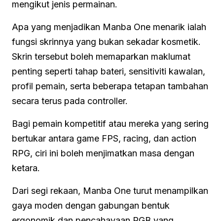
mengikut jenis permainan.
Apa yang menjadikan Manba One menarik ialah
fungsi skrinnya yang bukan sekadar kosmetik.
Skrin tersebut boleh memaparkan maklumat
penting seperti tahap bateri, sensitiviti kawalan,
profil pemain, serta beberapa tetapan tambahan
secara terus pada controller.
Bagi pemain kompetitif atau mereka yang sering
bertukar antara game FPS, racing, dan action
RPG, ciri ini boleh menjimatkan masa dengan
ketara.
Dari segi rekaan, Manba One turut menampilkan
gaya moden dengan gabungan bentuk
ergonomik dan pencahayaan RGB yang