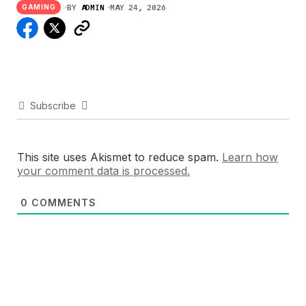
BY
ADMIN
MAY 24, 2026
GAMING
Subscribe
This site uses Akismet to reduce spam.
Learn how
your comment data is processed.
0
COMMENTS