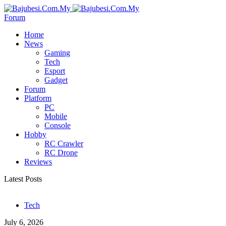
Forum
Home
News
Gaming
Tech
Esport
Gadget
Forum
Platform
PC
Mobile
Console
Hobby
RC Crawler
RC Drone
Reviews
Latest Posts
Tech
July 6, 2026