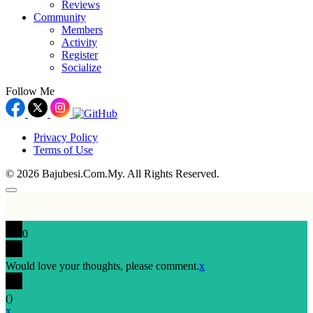
Reviews
Community
Members
Activity
Register
Socialize
Follow Me
Privacy Policy
Terms of Use
© 2026 Bajubesi.Com.My. All Rights Reserved.
0
Would love your thoughts, please comment.
x
(
)
x