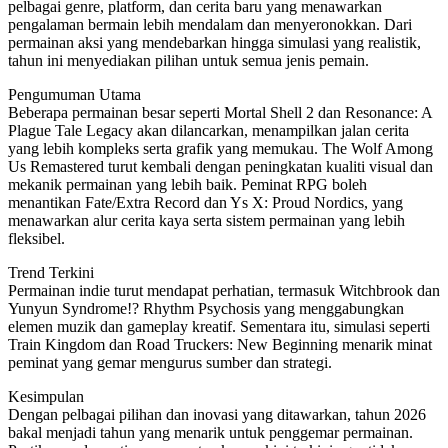
pelbagai genre, platform, dan cerita baru yang menawarkan
pengalaman bermain lebih mendalam dan menyeronokkan. Dari
permainan aksi yang mendebarkan hingga simulasi yang realistik,
tahun ini menyediakan pilihan untuk semua jenis pemain.
Pengumuman Utama
Beberapa permainan besar seperti Mortal Shell 2 dan Resonance: A
Plague Tale Legacy akan dilancarkan, menampilkan jalan cerita
yang lebih kompleks serta grafik yang memukau. The Wolf Among
Us Remastered turut kembali dengan peningkatan kualiti visual dan
mekanik permainan yang lebih baik. Peminat RPG boleh
menantikan Fate/Extra Record dan Ys X: Proud Nordics, yang
menawarkan alur cerita kaya serta sistem permainan yang lebih
fleksibel.
Trend Terkini
Permainan indie turut mendapat perhatian, termasuk Witchbrook dan
Yunyun Syndrome!? Rhythm Psychosis yang menggabungkan
elemen muzik dan gameplay kreatif. Sementara itu, simulasi seperti
Train Kingdom dan Road Truckers: New Beginning menarik minat
peminat yang gemar mengurus sumber dan strategi.
Kesimpulan
Dengan pelbagai pilihan dan inovasi yang ditawarkan, tahun 2026
bakal menjadi tahun yang menarik untuk penggemar permainan.