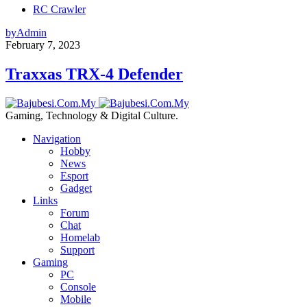
RC Crawler
by
Admin
February 7, 2023
Traxxas TRX-4 Defender
Gaming, Technology & Digital Culture.
Navigation
Hobby
News
Esport
Gadget
Links
Forum
Chat
Homelab
Support
Gaming
PC
Console
Mobile