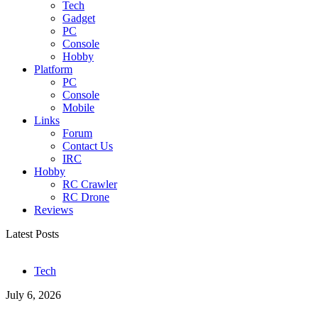
Tech
Gadget
PC
Console
Hobby
Platform
PC
Console
Mobile
Links
Forum
Contact Us
IRC
Hobby
RC Crawler
RC Drone
Reviews
Latest Posts
Tech
July 6, 2026