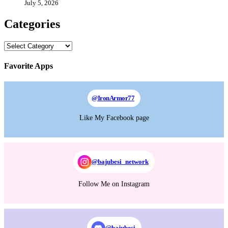
July 5, 2026
Categories
Categories
Favorite Apps
@
IronArmor77
Like My Facebook page
@bajubesi_network
Follow Me on Instagram
@bajubesi