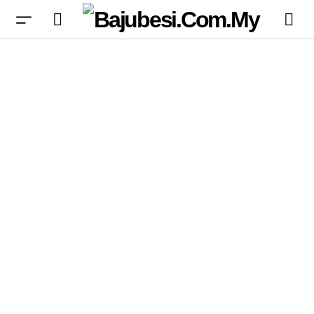
Peta DMZ Modern Warfare 4 Mungkin
Terbongkar Dalam Video Terkini Call of Duty