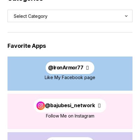
Favorite Apps
@
IronArmor77
Like My Facebook page
@bajubesi_network
Follow Me on Instagram