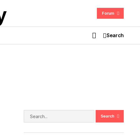
Forum
Search
Serangan Supply Chain pada Browser
Hola Jejaskan Pengguna Windows
dengan Cryptominer
26
Search