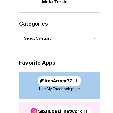
Meta Terkini
Categories
Favorite Apps
@
IronArmor77
Like My Facebook page
@bajubesi_network