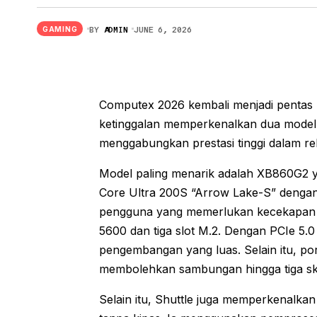
Siaran Pameran Permainan Musim Panas
BY
ADMIN
JUNE 6, 2026
GAMING
2026: Apa Yang Dapat Diharapkan?
Computex 2026 kembali menjadi pentas ut
ketinggalan memperkenalkan dua model
menggabungkan prestasi tinggi dalam r
Model paling menarik adalah XB860G2 y
Core Ultra 200S “Arrow Lake-S” dengan 
pengguna yang memerlukan kecekapan 
5600 dan tiga slot M.2. Dengan PCIe 5.
pengembangan yang luas. Selain itu, por
membolehkan sambungan hingga tiga skr
Selain itu, Shuttle juga memperkenalka