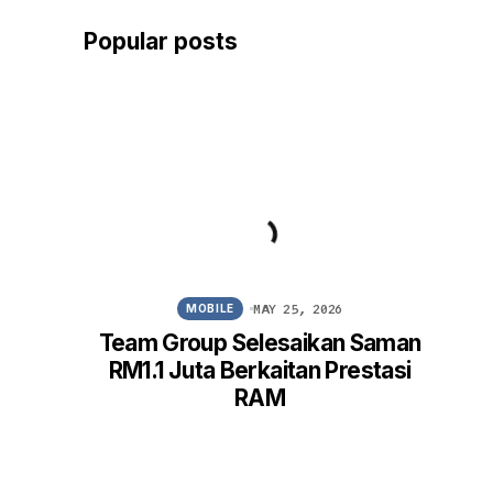
Popular posts
MAY 25, 2026
MOBILE
Team Group Selesaikan Saman
Win
RM1.1 Juta Berkaitan Prestasi
FM
RAM