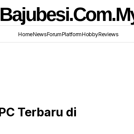
Home
News
Forum
Platform
Hobby
Reviews
huttle Lancar Mini-PC Terbaru di Computex 20
PC Terbaru di