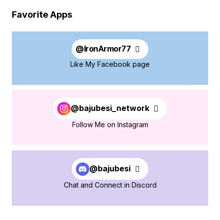
Favorite Apps
@
IronArmor77
Like My Facebook page
@bajubesi_network
Follow Me on Instagram
@bajubesi
Chat and Connect in Discord