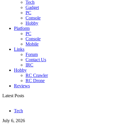
Tech
Gadget
PC
Console
Hobby
Platform
PC
Console
Mobile
Links
Forum
Contact Us
IRC
Hobby
RC Crawler
RC Drone
Reviews
Latest Posts
Tech
July 6, 2026