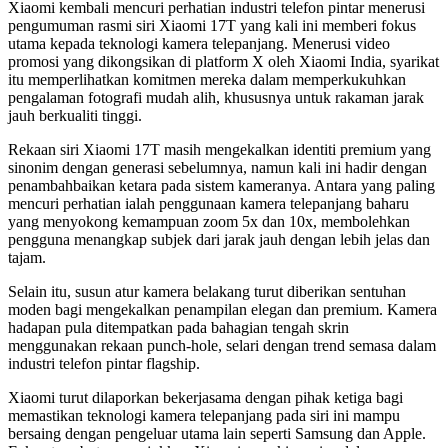
Xiaomi kembali mencuri perhatian industri telefon pintar menerusi
pengumuman rasmi siri Xiaomi 17T yang kali ini memberi fokus
utama kepada teknologi kamera telepanjang. Menerusi video
promosi yang dikongsikan di platform X oleh Xiaomi India, syarikat
itu memperlihatkan komitmen mereka dalam memperkukuhkan
pengalaman fotografi mudah alih, khususnya untuk rakaman jarak
jauh berkualiti tinggi.
Rekaan siri Xiaomi 17T masih mengekalkan identiti premium yang
sinonim dengan generasi sebelumnya, namun kali ini hadir dengan
penambahbaikan ketara pada sistem kameranya. Antara yang paling
mencuri perhatian ialah penggunaan kamera telepanjang baharu
yang menyokong kemampuan zoom 5x dan 10x, membolehkan
pengguna menangkap subjek dari jarak jauh dengan lebih jelas dan
tajam.
Selain itu, susun atur kamera belakang turut diberikan sentuhan
moden bagi mengekalkan penampilan elegan dan premium. Kamera
hadapan pula ditempatkan pada bahagian tengah skrin
menggunakan rekaan punch-hole, selari dengan trend semasa dalam
industri telefon pintar flagship.
Xiaomi turut dilaporkan bekerjasama dengan pihak ketiga bagi
memastikan teknologi kamera telepanjang pada siri ini mampu
bersaing dengan pengeluar utama lain seperti Samsung dan Apple.