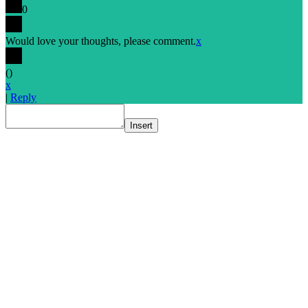
0
Would love your thoughts, please comment.
x
(
)
x
|
Reply
Insert