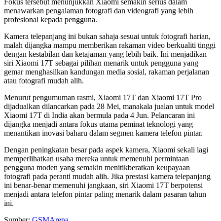
Fokus tersebut menunjukkan Xiaomi semakin serius dalam
menawarkan pengalaman fotografi dan videografi yang lebih
profesional kepada pengguna.
Kamera telepanjang ini bukan sahaja sesuai untuk fotografi harian,
malah dijangka mampu memberikan rakaman video berkualiti tinggi
dengan kestabilan dan ketajaman yang lebih baik. Ini menjadikan
siri Xiaomi 17T sebagai pilihan menarik untuk pengguna yang
gemar menghasilkan kandungan media sosial, rakaman perjalanan
atau fotografi mudah alih.
Menurut pengumuman rasmi, Xiaomi 17T dan Xiaomi 17T Pro
dijadualkan dilancarkan pada 28 Mei, manakala jualan untuk model
Xiaomi 17T di India akan bermula pada 4 Jun. Pelancaran ini
dijangka menjadi antara fokus utama peminat teknologi yang
menantikan inovasi baharu dalam segmen kamera telefon pintar.
Dengan peningkatan besar pada aspek kamera, Xiaomi sekali lagi
memperlihatkan usaha mereka untuk memenuhi permintaan
pengguna moden yang semakin menitikberatkan keupayaan
fotografi pada peranti mudah alih. Jika prestasi kamera telepanjang
ini benar-benar memenuhi jangkaan, siri Xiaomi 17T berpotensi
menjadi antara telefon pintar paling menarik dalam pasaran tahun
ini.
Sumber:
GSMArena