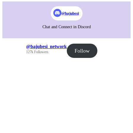
@bajubesi
Chat and Connect in Discord
@bajubesi_network
Follow
127k Followers