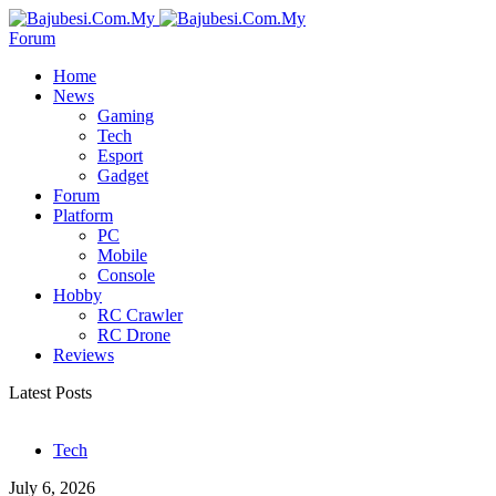
Forum
Home
News
Gaming
Tech
Esport
Gadget
Forum
Platform
PC
Mobile
Console
Hobby
RC Crawler
RC Drone
Reviews
Latest Posts
Tech
July 6, 2026