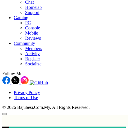
Chat
Homelab
Support
Gaming
PC
Console
Mobile
Reviews
Community
Members
Activity
Register
Socialize
Follow Me
Privacy Policy
Terms of Use
© 2026 Bajubesi.Com.My. All Rights Reserved.