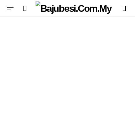
Zotac Lancar Kad Grafik Arcticstorm AIO RTX
5080 dengan Teknologi Pendinginan Canggih