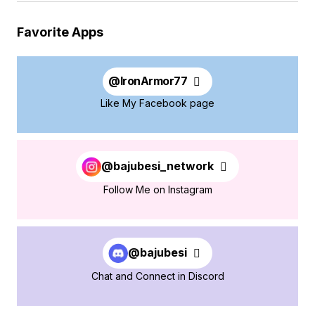
Favorite Apps
@
IronArmor77
Like My Facebook page
@bajubesi_network
Follow Me on Instagram
@bajubesi
Chat and Connect in Discord