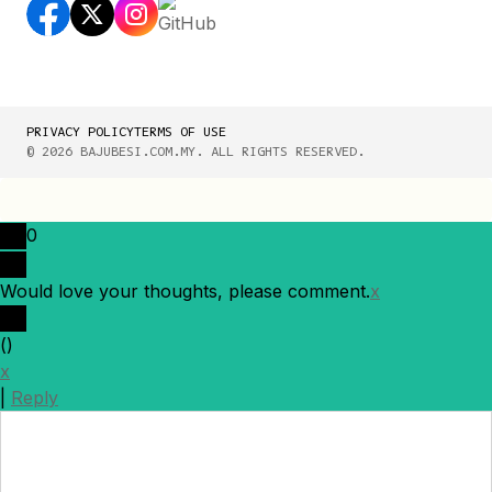
PRIVACY POLICY
TERMS OF USE
© 2026 BAJUBESI.COM.MY. ALL RIGHTS RESERVED.
0
Would love your thoughts, please comment.
x
(
)
x
|
Reply