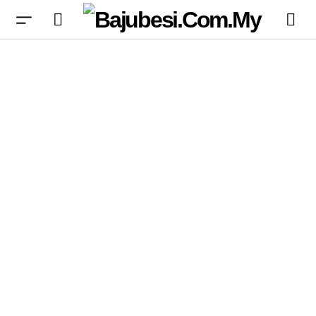
Alibaba Lancar Chip AI Khusus untuk Agents,
Tanda Perubahan dalam Persaingan Teknologi