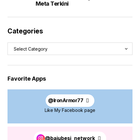
Meta Terkini
Categories
Favorite Apps
@
IronArmor77
Like My Facebook page
@bajubesi_network