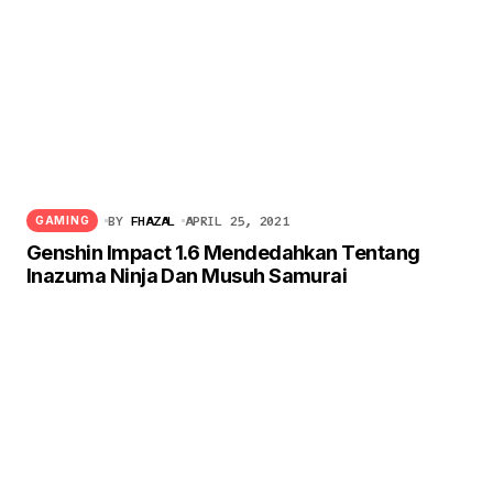
BY
FHAZAL
APRIL 25, 2021
GAMING
Genshin Impact 1.6 Mendedahkan Tentang
Inazuma Ninja Dan Musuh Samurai