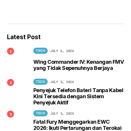
Latest Post
JULY 6, 2026
TECH
Wing Commander IV: Kenangan FMV
yang Tidak Sepenuhnya Berjaya
JULY 5, 2026
TECH
Penyejuk Telefon Bateri Tanpa Kabel
Kini Tersedia dengan Sistem
Penyejuk Aktif
JULY 5, 2026
TECH
Fatal Fury Menggegarkan EWC
2026: Ikuti Pertarungan dan Terokai