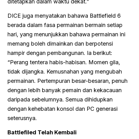
ditetapkan dalam waktu dekat.”
DICE juga menyatakan bahawa Battlefield 6
berada dalam fasa permainan bermain setiap
hari, yang menunjukkan bahawa permainan ini
memang boleh dimainkan dan berpotensi
hampir dengan pembangunan. Ia berikut:
“Perang tentera habis-habisan. Momen gila,
tidak dijangka. Kemusnahan yang mengubah
permainan. Pertempuran besar-besaran, penuh
dengan lebih banyak pemain dan kekacauan
daripada sebelumnya. Semua dihidupkan
dengan kehebatan konsol dan PC generasi
seterusnya.
Battlefiled Telah Kembali