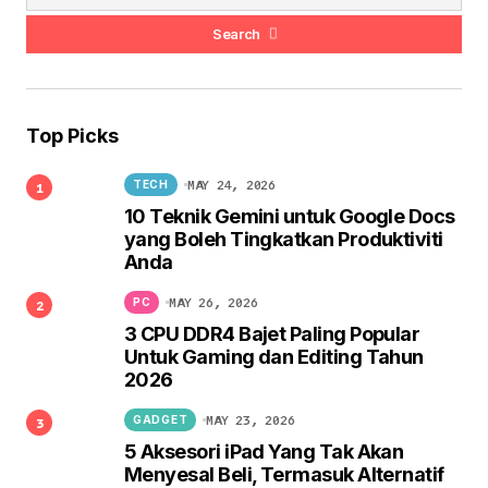
Search
Top Picks
MAY 24, 2026
TECH
10 Teknik Gemini untuk Google Docs
yang Boleh Tingkatkan Produktiviti
Anda
MAY 26, 2026
PC
3 CPU DDR4 Bajet Paling Popular
Untuk Gaming dan Editing Tahun
2026
MAY 23, 2026
GADGET
5 Aksesori iPad Yang Tak Akan
Menyesal Beli, Termasuk Alternatif