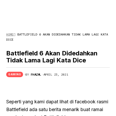
HOME
BATTLEFIELD 6 AKAN DIDEDAHKAN TIDAK LAMA LAGI KATA
DICE
Battlefield 6 Akan Didedahkan
Tidak Lama Lagi Kata Dice
BY
FHAZAL
APRIL 23, 2021
GAMING
Seperti yang kami dapat lihat di facebook rasmi
Battlefield ada satu berita menarik buat ramai