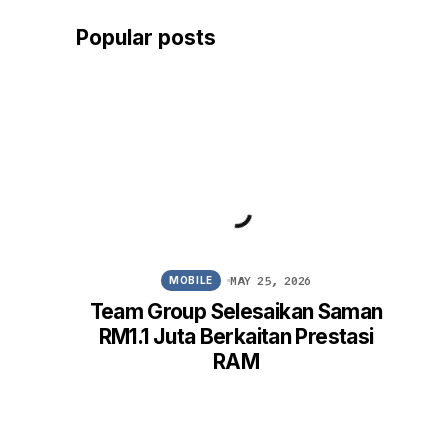
Popular posts
MAY 25, 2026
MOBILE
Team Group Selesaikan Saman
Win
RM1.1 Juta Berkaitan Prestasi
FM
RAM