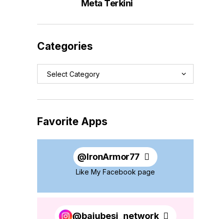
Meta Terkini
Categories
Favorite Apps
@
IronArmor77
Like My Facebook page
@bajubesi_network