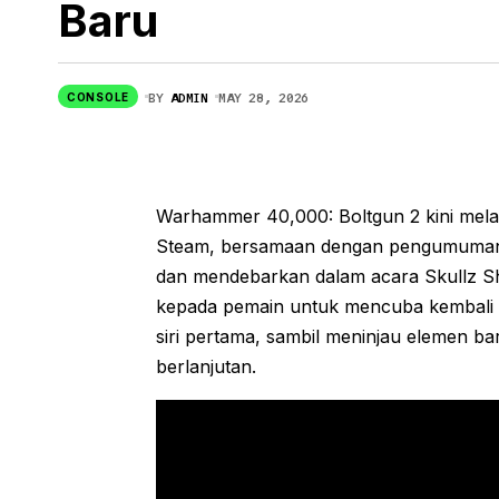
Baru
Fatekeeper: Permainan ARPG Pertama
Berasaskan AR Lancar Akses Awal 2 Jun
BY
ADMIN
MAY 28, 2026
CONSOLE
Warhammer 40,000: Boltgun 2 kini mel
Steam, bersamaan dengan pengumuman t
dan mendebarkan dalam acara Skullz S
kepada pemain untuk mencuba kembali p
siri pertama, sambil meninjau elemen b
berlanjutan.