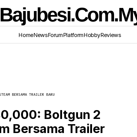
Home
News
Forum
Platform
Hobby
Reviews
o Warhammer 40,000: Boltgun 2 Kini Tersedia 
STEAM BERSAMA TRAILER BARU
am Bersama Trailer Baru
,000: Boltgun 2
am Bersama Trailer