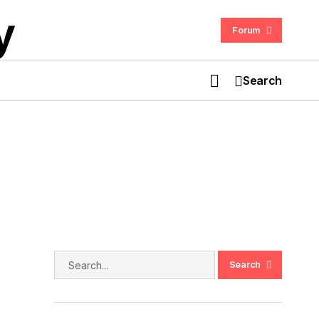
Forum
Search
The Witcher 3 Kembali Dengan
Pembaruan Baru Setelah 12 Tahun
di
Search