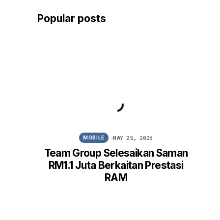
Popular posts
MAY 25, 2026
MOBILE
Team Group Selesaikan Saman
Win
RM1.1 Juta Berkaitan Prestasi
FM
RAM