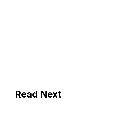
Read Next