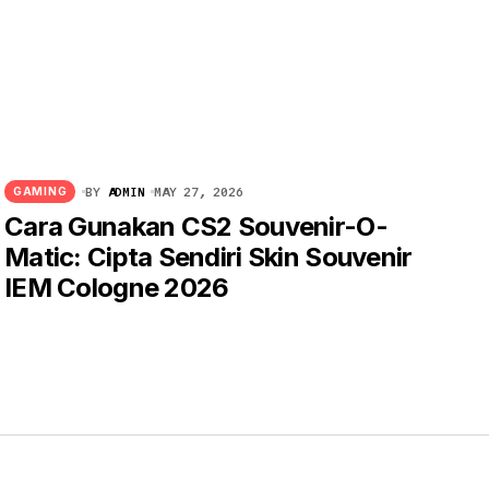
BY
ADMIN
MAY 27, 2026
GAMING
Cara Gunakan CS2 Souvenir-O-
Matic: Cipta Sendiri Skin Souvenir
IEM Cologne 2026