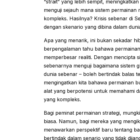
“strait” yang lebih sempit, meningkatk
menguji sejauh mana sistem permainan
kompleks. Hasilnya? Krisis sebenar di 
dengan skenario yang dibina dalam duni
Apa yang menarik, ini bukan sekadar hi
berpengalaman tahu bahawa permainan s
memperbesar realiti. Dengan mencipta si
sebenarnya menguji bagaimana sistem g
dunia sebenar – boleh bertindak balas t
mengingatkan kita bahawa permainan bu
alat yang berpotensi untuk memahami da
yang kompleks.
Bagi peminat permainan strategi, mungkin
biasa. Namun, bagi mereka yang mengiku
menawarkan perspektif baru tentang b
bertindak dalam senario yang tidak dija