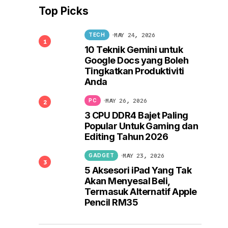
Top Picks
MAY 24, 2026
TECH
10 Teknik Gemini untuk
Google Docs yang Boleh
Tingkatkan Produktiviti
Anda
MAY 26, 2026
PC
3 CPU DDR4 Bajet Paling
Popular Untuk Gaming dan
Editing Tahun 2026
MAY 23, 2026
GADGET
5 Aksesori iPad Yang Tak
Akan Menyesal Beli,
Termasuk Alternatif Apple
Pencil RM35