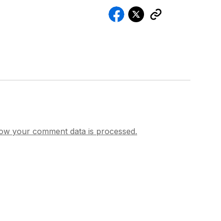
ow your comment data is processed.