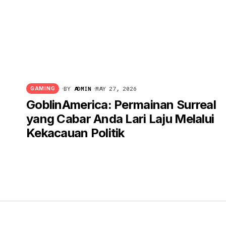
BY
ADMIN
MAY 27, 2026
GAMING
GoblinAmerica: Permainan Surreal
yang Cabar Anda Lari Laju Melalui
Kekacauan Politik