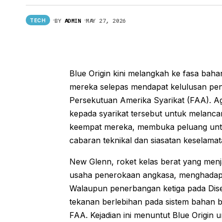
Game Strategi Dedahkan Betapa
Rumitnya Krisis Selat Hormuz
BY
ADMIN
MAY 27, 2026
TECH
Sebenarnya
Blue Origin kini melangkah ke fasa bah
mereka selepas mendapat kelulusan pen
Persekutuan Amerika Syarikat (FAA). Ag
kepada syarikat tersebut untuk melanc
keempat mereka, membuka peluang untu
cabaran teknikal dan siasatan keselama
New Glenn, roket kelas berat yang menja
usaha penerokaan angkasa, menghadapi
Walaupun penerbangan ketiga pada Disemb
tekanan berlebihan pada sistem bahan b
FAA. Kejadian ini menuntut Blue Origi