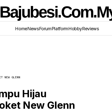
Home
News
Forum
Platform
Hobby
Reviews
ET NEW GLENN
e Origin Dapat Lampu Hijau Lancarkan Semula R
 Glenn
ampu Hijau
oket New Glenn