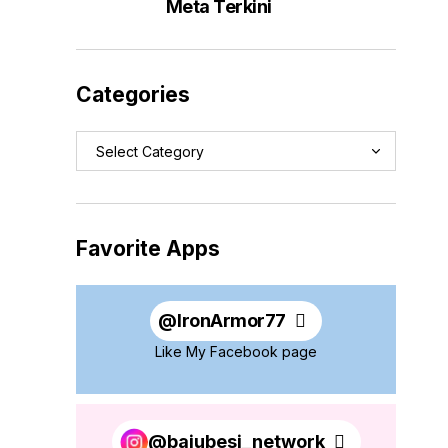
Meta Terkini
Categories
Favorite Apps
@
IronArmor77
Like My Facebook page
@bajubesi_network