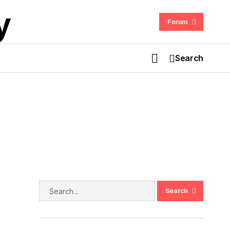
Forum
Search
ASUS ProArt PZ14 Kini Tersedia di
Malaysia: Tablet-Laptop Hybrid Untuk
Kreatif Moden
oket
Search