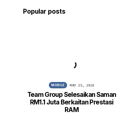
Popular posts
MAY 25, 2026
MOBILE
Team Group Selesaikan Saman
Win
RM1.1 Juta Berkaitan Prestasi
FM
RAM