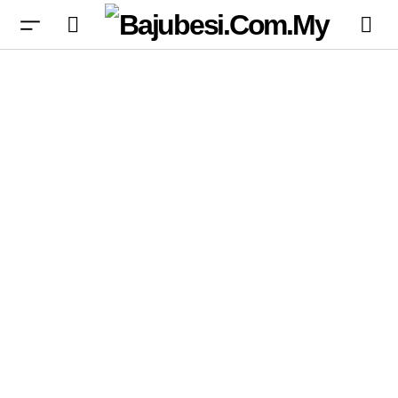
Kontroversi Assassin’s Creed Shadows Cetus
Perdebatan Baharu Dalam Industri Gaming