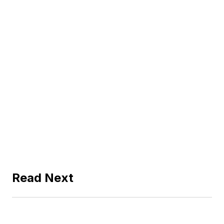
Read Next