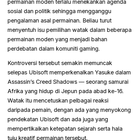
permainan moden terlalu menekankan agenda
sosial dan politik sehingga mengganggu
pengalaman asal permainan. Beliau turut
menyentuh isu pemilihan watak dalam beberapa
permainan moden yang menjadi bahan
perdebatan dalam komuniti gaming.
Kontroversi tersebut semakin memuncak
selepas Ubisoft memperkenalkan Yasuke dalam
Assassin’s Creed Shadows — seorang samurai
Afrika yang hidup di Jepun pada abad ke-16.
Watak itu mencetuskan pelbagai reaksi
daripada pemain, dengan ada yang menyokong
pendekatan Ubisoft dan ada juga yang
mempertikaikan ketepatan sejarah serta hala
tuju kreatif permainan tersebut.