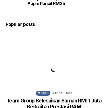
Apple Pencil RM35
Popular posts
MAY 25, 2026
MOBILE
Team Group Selesaikan Saman RM1.1 Juta
Berkaitan Prestasi RAM