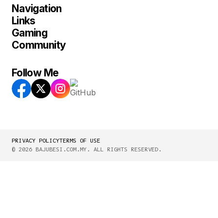
Navigation
Links
Gaming
Community
Follow Me
PRIVACY POLICY
TERMS OF USE
© 2026 BAJUBESI.COM.MY. ALL RIGHTS RESERVED.