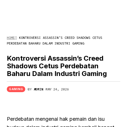
HOME
KONTROVERSI ASSASSIN’S CREED SHADOWS CETUS
PERDEBATAN BAHARU DALAM INDUSTRI GAMING
Kontroversi Assassin’s Creed
Shadows Cetus Perdebatan
Baharu Dalam Industri Gaming
BY
ADMIN
MAY 24, 2026
GAMING
Perdebatan mengenai hak pemain dan isu