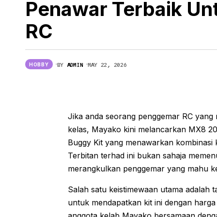
Penawar Terbaik U
Samsung Mungkin Kurangkan Fitur
Galaxy Z Fold 8
RC
BY
ADMIN
MAY 22, 2026
HOBBY
Jika anda seorang penggemar RC yang 
kelas, Mayako kini melancarkan MX8 202
Buggy Kit yang menawarkan kombinasi k
Terbitan terhad ini bukan sahaja memenu
merangkulkan penggemar yang mahu kek
Salah satu keistimewaan utama adalah 
untuk mendapatkan kit ini dengan harga
anggota kelab Mayako bersamaan denga