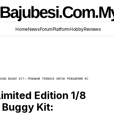
Home
News
Forum
Platform
Hobby
Reviews
ako MX8 2026 Limited Edition 1/8 Nitro 4WD O
ROAD BUGGY KIT: PENAWAR TERBAIK UNTUK PENGGEMAR RC
d Buggy Kit: Penawar Terbaik Untuk Penggema
mited Edition 1/8
 Buggy Kit: