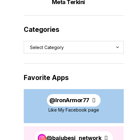
Meta Terkini
Categories
Favorite Apps
@
IronArmor77
Like My Facebook page
@bajubesi_network