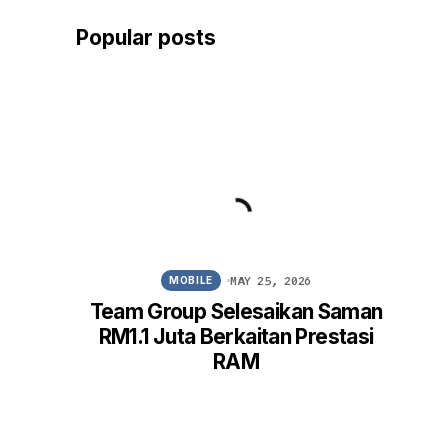
Popular posts
MAY 25, 2026
MOBILE
Team Group Selesaikan Saman
Win
RM1.1 Juta Berkaitan Prestasi
FM
RAM