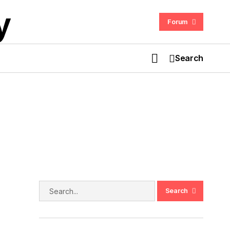
Forum
Search
Di Sebalik Dunia RC: Pemandu Cayote
Kongsi Visi dan Semangat
ff-
r RC
Search