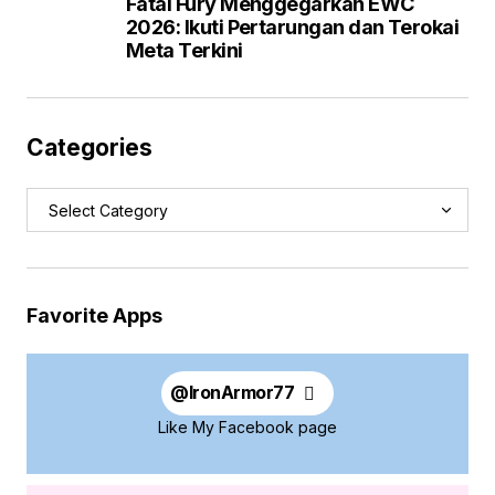
Fatal Fury Menggegarkan EWC
2026: Ikuti Pertarungan dan Terokai
Meta Terkini
Categories
Favorite Apps
@
IronArmor77
Like My Facebook page