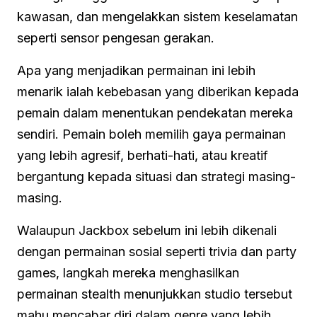
kawasan, dan mengelakkan sistem keselamatan
seperti sensor pengesan gerakan.
Apa yang menjadikan permainan ini lebih
menarik ialah kebebasan yang diberikan kepada
pemain dalam menentukan pendekatan mereka
sendiri. Pemain boleh memilih gaya permainan
yang lebih agresif, berhati-hati, atau kreatif
bergantung kepada situasi dan strategi masing-
masing.
Walaupun Jackbox sebelum ini lebih dikenali
dengan permainan sosial seperti trivia dan party
games, langkah mereka menghasilkan
permainan stealth menunjukkan studio tersebut
mahu mencabar diri dalam genre yang lebih