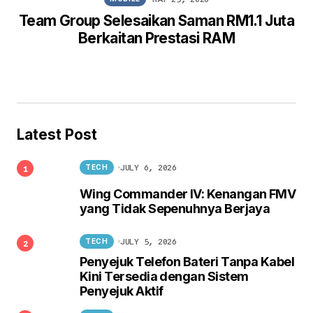
Team Group Selesaikan Saman RM1.1 Juta
Berkaitan Prestasi RAM
Latest Post
JULY 6, 2026
TECH
Wing Commander IV: Kenangan FMV
yang Tidak Sepenuhnya Berjaya
JULY 5, 2026
TECH
Penyejuk Telefon Bateri Tanpa Kabel
Kini Tersedia dengan Sistem
Penyejuk Aktif