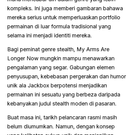
kompleks. Ini juga memberi gambaran bahawa
mereka serius untuk memperluaskan portfolio
permainan di luar formula tradisional yang
selama ini menjadi identiti mereka.
Bagi peminat genre stealth, My Arms Are
Longer Now mungkin mampu menawarkan
pengalaman yang segar. Gabungan elemen
penyusupan, kebebasan pergerakan dan humor
unik ala Jackbox berpotensi menjadikan
permainan ini sesuatu yang berbeza daripada
kebanyakan judul stealth moden di pasaran.
Buat masa ini, tarikh pelancaran rasmi masih
belum diumumkan. Namun, dengan konsep