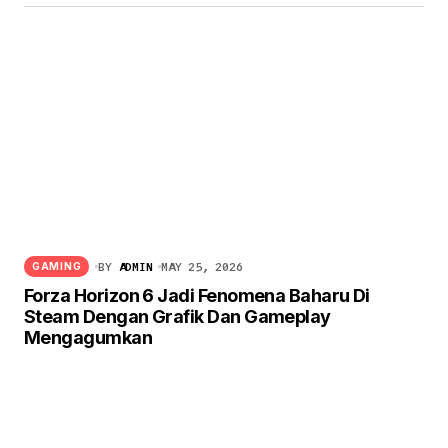
BY
ADMIN
MAY 25, 2026
GAMING
Forza Horizon 6 Jadi Fenomena Baharu Di
Steam Dengan Grafik Dan Gameplay
Mengagumkan