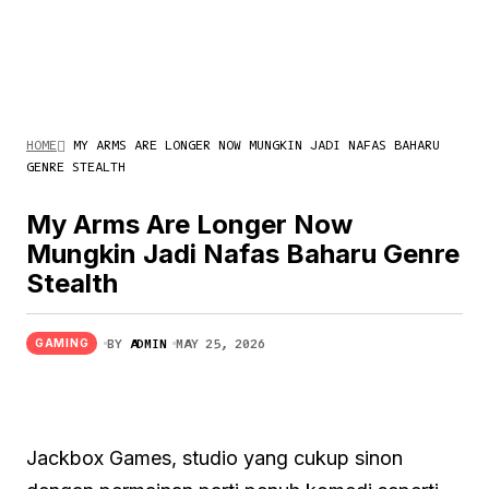
HOME
MY ARMS ARE LONGER NOW MUNGKIN JADI NAFAS BAHARU
GENRE STEALTH
My Arms Are Longer Now
Mungkin Jadi Nafas Baharu Genre
Stealth
BY
ADMIN
MAY 25, 2026
GAMING
Jackbox Games, studio yang cukup sinon