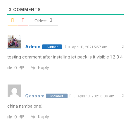
3
COMMENTS
Oldest
Admin
Author
April 11, 2021 5:57 am
testing comment after installing jet pack,is it visible 1 2 3 4
Reply
0
Qassam
Member
April 13, 2021 6:09 am
china namba one!
Reply
0