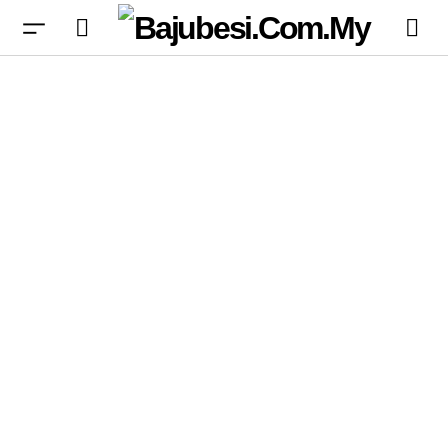
AS senarai hitam organisasi supercomputer
China