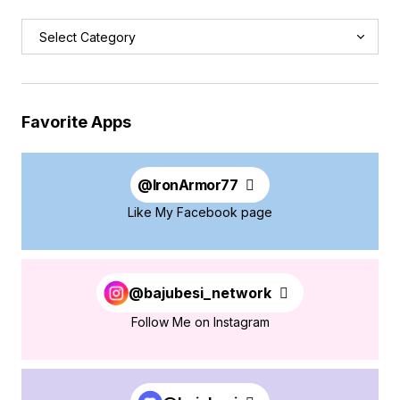
Favorite Apps
@
IronArmor77
Like My Facebook page
@bajubesi_network
Follow Me on Instagram