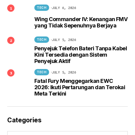
JULY 6, 2026
TECH
Wing Commander IV: Kenangan FMV
yang Tidak Sepenuhnya Berjaya
JULY 5, 2026
TECH
Penyejuk Telefon Bateri Tanpa Kabel
Kini Tersedia dengan Sistem
Penyejuk Aktif
JULY 5, 2026
TECH
Fatal Fury Menggegarkan EWC
2026: Ikuti Pertarungan dan Terokai
Meta Terkini
Categories