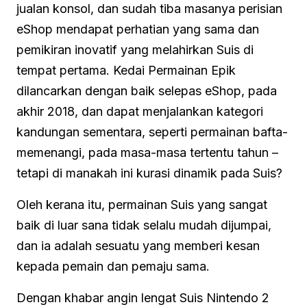
jualan konsol, dan sudah tiba masanya perisian
eShop mendapat perhatian yang sama dan
pemikiran inovatif yang melahirkan Suis di
tempat pertama. Kedai Permainan Epik
dilancarkan dengan baik selepas eShop, pada
akhir 2018, dan dapat menjalankan kategori
kandungan sementara, seperti permainan bafta-
memenangi, pada masa-masa tertentu tahun –
tetapi di manakah ini kurasi dinamik pada Suis?
Oleh kerana itu, permainan Suis yang sangat
baik di luar sana tidak selalu mudah dijumpai,
dan ia adalah sesuatu yang memberi kesan
kepada pemain dan pemaju sama.
Dengan khabar angin lengat Suis Nintendo 2