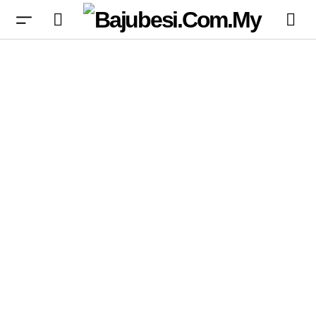
Segala yang salah dengan Nintendo Switch
eShop