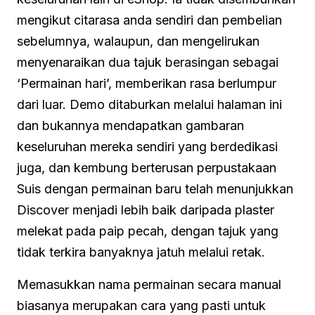
mengikut citarasa anda sendiri dan pembelian
sebelumnya, walaupun, dan mengelirukan
menyenaraikan dua tajuk berasingan sebagai
‘Permainan hari’, memberikan rasa berlumpur
dari luar. Demo ditaburkan melalui halaman ini
dan bukannya mendapatkan gambaran
keseluruhan mereka sendiri yang berdedikasi
juga, dan kembung berterusan perpustakaan
Suis dengan permainan baru telah menunjukkan
Discover menjadi lebih baik daripada plaster
melekat pada paip pecah, dengan tajuk yang
tidak terkira banyaknya jatuh melalui retak.
Memasukkan nama permainan secara manual
biasanya merupakan cara yang pasti untuk