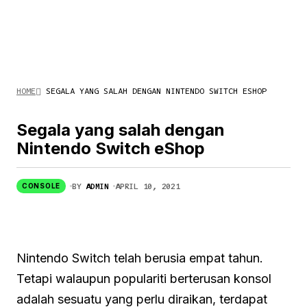
HOME
SEGALA YANG SALAH DENGAN NINTENDO SWITCH ESHOP
Segala yang salah dengan
Nintendo Switch eShop
BY
ADMIN
APRIL 10, 2021
CONSOLE
Nintendo Switch telah berusia empat tahun.
Tetapi walaupun populariti berterusan konsol
adalah sesuatu yang perlu diraikan, terdapat