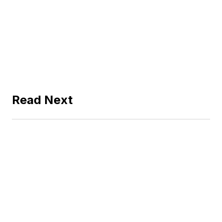
Read Next