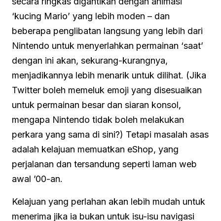
secara ringkas digantikan dengan animasi
‘kucing Mario’ yang lebih moden – dan
beberapa penglibatan langsung yang lebih dari
Nintendo untuk menyerlahkan permainan ‘saat’
dengan ini akan, sekurang-kurangnya,
menjadikannya lebih menarik untuk dilihat. (Jika
Twitter boleh memeluk emoji yang disesuaikan
untuk permainan besar dan siaran konsol,
mengapa Nintendo tidak boleh melakukan
perkara yang sama di sini?) Tetapi masalah asas
adalah kelajuan memuatkan eShop, yang
perjalanan dan tersandung seperti laman web
awal ’00-an.
Kelajuan yang perlahan akan lebih mudah untuk
menerima jika ia bukan untuk isu-isu navigasi