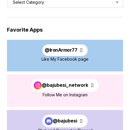
Favorite Apps
@
IronArmor77
Like My Facebook page
@bajubesi_network
Follow Me on Instagram
@bajubesi