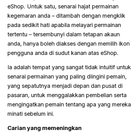
eShop. Untuk satu, senarai hajat permainan
kegemaran anda – ditambah dengan mengklik
pada sedikit hati apabila melayari permainan
tertentu – tersembunyi dalam tetapan akaun
anda, hanya boleh diakses dengan memilih ikon
pengguna anda di sudut kanan atas eShop.
Ia adalah tempat yang sangat tidak intuitif untuk
senarai permainan yang paling diingini pemain,
yang sepatutnya menjadi depan dan pusat di
pasaran, untuk menggalakkan pembelian serta
mengingatkan pemain tentang apa yang mereka
minati sebelum ini.
Carian yang memeningkan