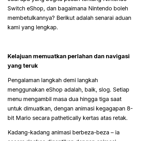
Switch eShop, dan bagaimana Nintendo boleh
membetulkannya? Berikut adalah senarai aduan
kami yang lengkap.
Kelajuan memuatkan perlahan dan navigasi
yang teruk
Pengalaman langkah demi langkah
menggunakan eShop adalah, baik, slog. Setiap
menu mengambil masa dua hingga tiga saat
untuk dimuatkan, dengan animasi kegagapan 8-
bit Mario secara pathetically kertas atas retak.
Kadang-kadang animasi berbeza-beza – ia