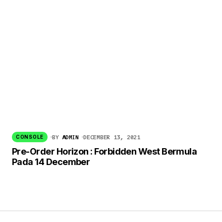
BY
ADMIN
DECEMBER 13, 2021
CONSOLE
Pre-Order Horizon : Forbidden West Bermula
Pada 14 December