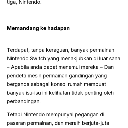
tiga, Nintendo.
Memandang ke hadapan
Terdapat, tanpa keraguan, banyak permainan
Nintendo Switch yang menakjubkan di luar sana
– Apabila anda dapat menemui mereka – Dan
pendeta mesin permainan gandingan yang
berganda sebagai konsol rumah membuat
banyak isu-isu ini kelihatan tidak penting oleh
perbandingan.
Tetapi Nintendo mempunyai pegangan di
pasaran permainan, dan meraih berjuta-juta