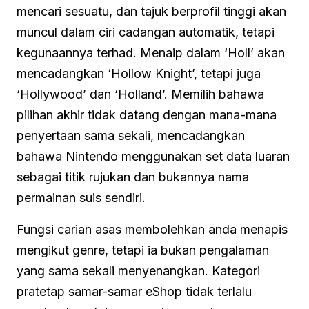
mencari sesuatu, dan tajuk berprofil tinggi akan
muncul dalam ciri cadangan automatik, tetapi
kegunaannya terhad. Menaip dalam ‘Holl’ akan
mencadangkan ‘Hollow Knight’, tetapi juga
‘Hollywood’ dan ‘Holland’. Memilih bahawa
pilihan akhir tidak datang dengan mana-mana
penyertaan sama sekali, mencadangkan
bahawa Nintendo menggunakan set data luaran
sebagai titik rujukan dan bukannya nama
permainan suis sendiri.
Fungsi carian asas membolehkan anda menapis
mengikut genre, tetapi ia bukan pengalaman
yang sama sekali menyenangkan. Kategori
pratetap samar-samar eShop tidak terlalu