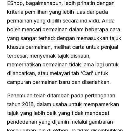
EShop, bagaimanapun, lebih prihatin dengan
kriteria pemilihan yang lebih luas daripada
permainan yang dipilih secara individu. Anda
boleh mencari permainan dalam beberapa cara
yang sangat terhad: dengan memasukkan tajuk
khusus permainan, melihat carta untuk penjual
terbesar, menyemak tajuk diskaun,
memerhatikan permainan tidak lama lagi untuk
dilancarkan, atau melayari tab ‘Cari’ untuk
campuran permainan baru dan diserlahkan.
Penemuan telah ditambah pada pertengahan
tahun 2018, dalam usaha untuk mempamerkan
tajuk yang lebih baik yang tidak mendapat
pendedahan yang dijamin melalui gambaran
keseluruhan lain di eShop. Ia tidak disembuhkan