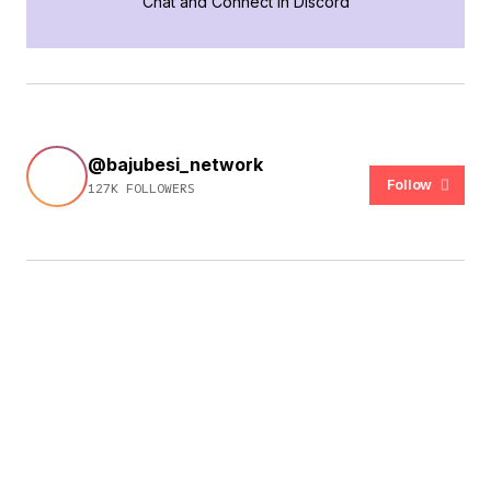
Chat and Connect in Discord
@bajubesi_network
Follow
127K FOLLOWERS