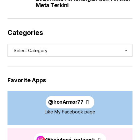
Meta Terkini
Categories
Favorite Apps
@
IronArmor77
Like My Facebook page
@bajubesi_network