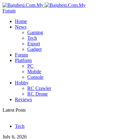
Forum
Home
News
Gaming
Tech
Esport
Gadget
Forum
Platform
PC
Mobile
Console
Hobby
RC Crawler
RC Drone
Reviews
Latest Posts
Tech
July 6, 2026