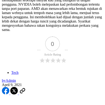
mendapatkan seberapa banyak kad yang mungkin di tangan
pengguna. NVIDIA boleh melepaskan kad perlombongan tertentu
tanpa port paparan. AMD akan menawarkan reka bentuk rujukan di
laman webnya untuk tempoh masa yang lebih lama, menjual terus
kepada pengguna. Ini membolehkan kad dijual dengan jumlah yang
lebih dekat dengan harga runcit yang dicadangkan. Syarikat
mengesyorkan bahawa rakan kongsinya melakukan perkara yang
sama.
0
Article Rating
Tech
by
Admin
April 9, 2021