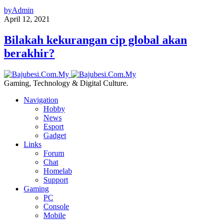
by
Admin
April 12, 2021
Bilakah kekurangan cip global akan
berakhir?
Gaming, Technology & Digital Culture.
Navigation
Hobby
News
Esport
Gadget
Links
Forum
Chat
Homelab
Support
Gaming
PC
Console
Mobile