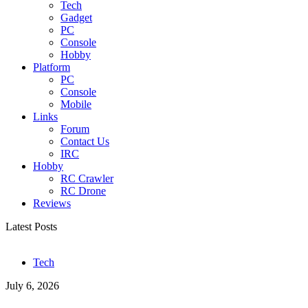
Tech
Gadget
PC
Console
Hobby
Platform
PC
Console
Mobile
Links
Forum
Contact Us
IRC
Hobby
RC Crawler
RC Drone
Reviews
Latest Posts
Tech
July 6, 2026